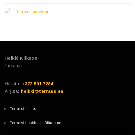
Terrassi materjal
Heikki Kilkson
Juhataja
Helista:
+372 501 7284
Kirjuta
:
heikki@terrass.ee
Terrassi ehitus
Terrassi hooldus ja õlitamine